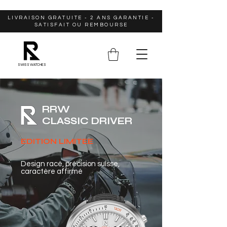
LIVRAISON GRATUITE - 2 ANS GARANTIE -
SATISFAIT OU REMBOURSE
SWISS WATCHES
RRW
CLASSIC DRIVER
EDITION LIMITEE
Design racé, précision suisse,
caractère affirmé